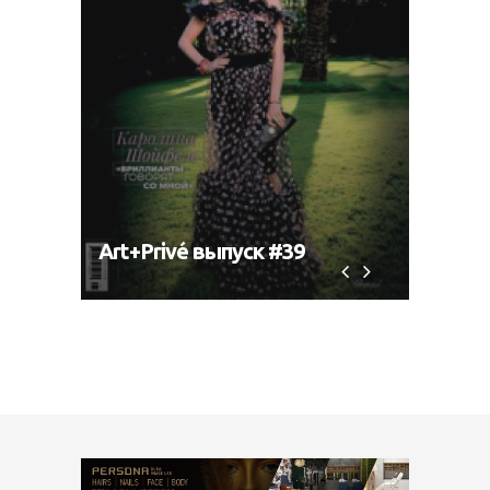
Art+Privé выпуск #39
Art+P