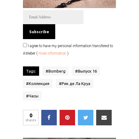
I agree to have my personal information transfered to
AWeber (
more information
)
Tags:
#
Bomberg
#
Выпуск 16
#
Коллекция
#
Рик де Ла Круа
#
Часы
0
shares