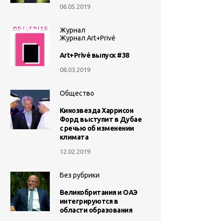
06.05.2019
Журнал
Журнал Art+Privé
Art+Privé выпуск #38
08.03.2019
Общество
Кинозвезда Харрисон
Форд выступит в Дубае
с речью об изменении
климата
12.02.2019
Без рубрики
Великобритания и ОАЭ
интегрируются в
области образования