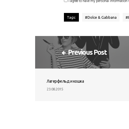
I agree to have my personal information 
Tags:
#
Dolce & Gabbana
#
Previous Post
Лагерфельд и кошка
23.08.2015