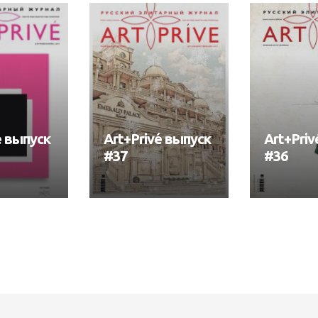
é выпуск
Art+Privé выпуск
Art+Priv
#37
#36