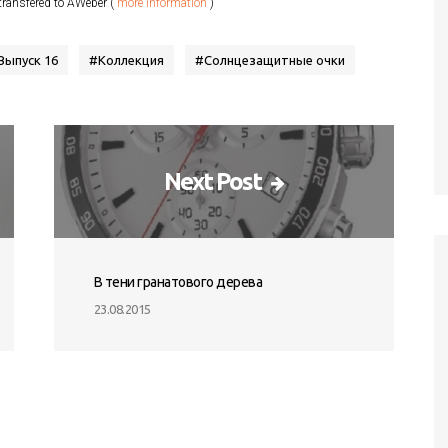
transfered to AWeber (
more information
)
Выпуск 16
#
Коллекция
#
Солнцезащитные очки
Next Post
В тени гранатового дерева
23.08.2015