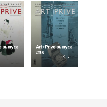
é выпуск
Art+Privé выпуск
Art+Pri
#35
#34