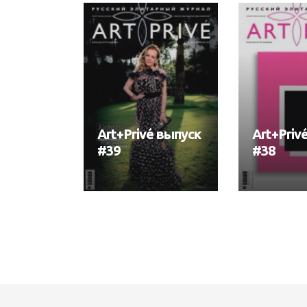
Art+Privé выпуск
Art+Priv
#39
#38