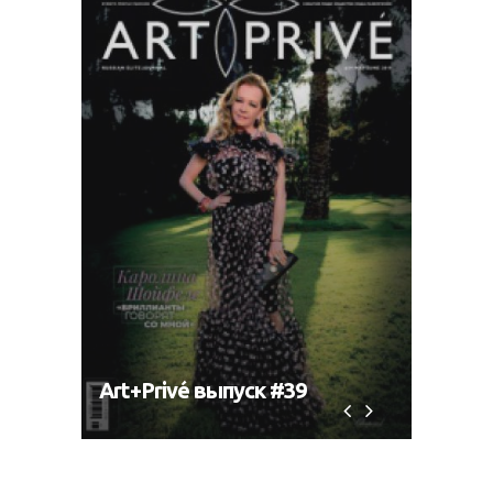
Art+Privé выпуск #39
Art+P