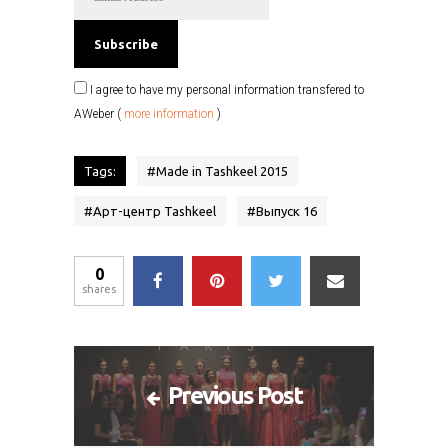
I agree to have my personal information transfered to
AWeber (
more information
)
Tags:
#
Made in Tashkeel 2015
#
Арт-центр Tashkeel
#
Выпуск 16
0
shares
Previous Post