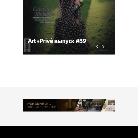
Art+Privé выпуск #39
Art+P