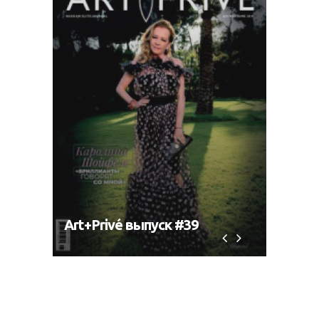
Art+Privé выпуск #39
Art+P