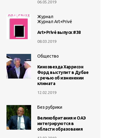
06.05.2019
Журнал
Журнал Art+Privé
Art+Privé выпуск #38
08.03.2019
Общество
Кинозвезда Харрисон
Форд выступит в Дубае
с речью об изменении
климата
12.02.2019
Без рубрики
Великобритания и ОАЭ
интегрируются в
области образования
12.02.2019