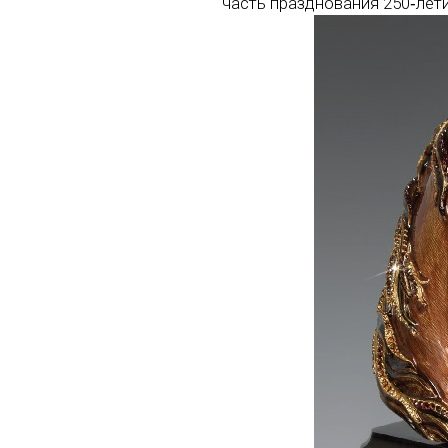
часть празднования 250‑лети