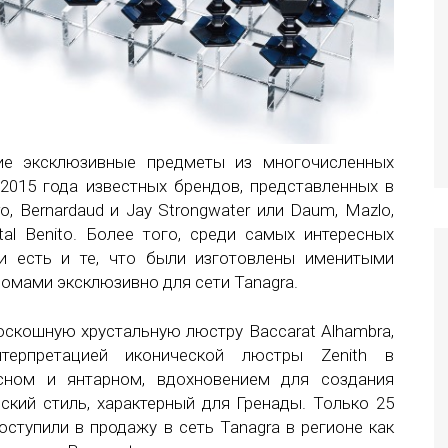
ие эксклюзивные предметы из многочисленных
2015 года известных брендов, представленных в
ro, Bernardaud и Jay Strongwater или Daum, Mazlo,
stal Benito. Более того, среди самых интересных
ги есть и те, что были изготовлены именитыми
омами эксклюзивно для сети Tanagra.
оскошную хрустальную люстру Baccarat Alhambra,
терпретацией иконической люстры Zenith в
сном и янтарном, вдохновением для создания
ский стиль, характерный для Гренады. Только 25
ступили в продажу в сеть Tanagra в регионе как