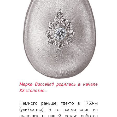
Марка Buccellati родилась в начале
ХХ столетия…
Немного раньше, где‑то в 1750‑м
(улыбается). В то время один из
дядюшек в нашей семье работал