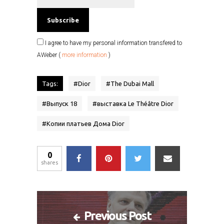
I agree to have my personal information transfered to
AWeber (
more information
)
Tags:
#
Dior
#
The Dubai Mall
#
Выпуск 18
#
выставка Le Théâtre Dior
#
Копии платьев Дома Dior
0
shares
Previous Post