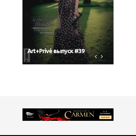
Art+Privé выпуск #39
Art+P