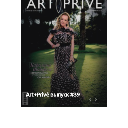
Art+Privé выпуск #39
Art+P