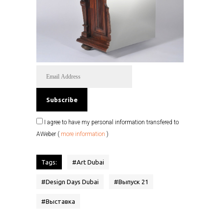
I agree to have my personal information transfered to
AWeber (
more information
)
Tags:
#
Art Dubai
#
Design Days Dubai
#
Выпуск 21
#
Выставка