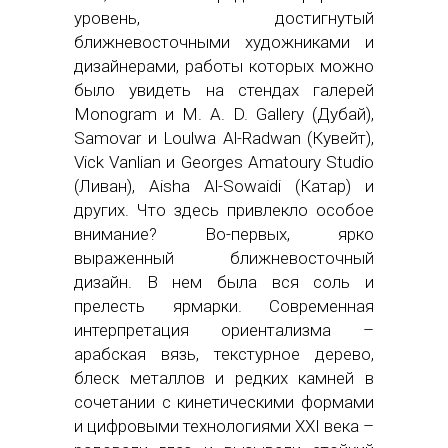
уровень, достигнутый
ближневосточными художниками и
дизайнерами, работы которых можно
было увидеть на стендах галерей
Monogram и M. A. D. Gallery (Дубай),
Samovar и Loulwa Al-Radwan (Кувейт),
Viсk Vanlian и Georges Amatoury Studio
(Ливан), Aisha Al-Sowaidi (Катар) и
других. Что здесь привлекло особое
внимание? Во-первых, ярко
выраженный ближневосточный
дизайн. В нем была вся соль и
прелесть ярмарки. Современная
интерпретация ориентализма –
арабская вязь, текстурное дерево,
блеск металлов и редких камней в
сочетании с кинетическими формами
и цифровыми технологиями XXI века –