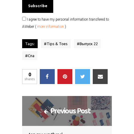
I agree to have my personal information transfered to
AWeber (
more information
)
Tags:
#
Tips & Toes
#
Выпуск 22
#
Спа
0
shares
Previous Post