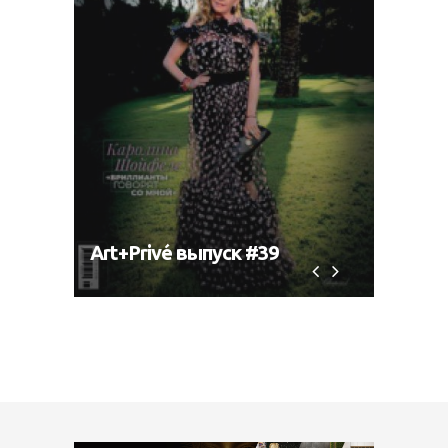
Art+Privé выпуск #39
Art+P