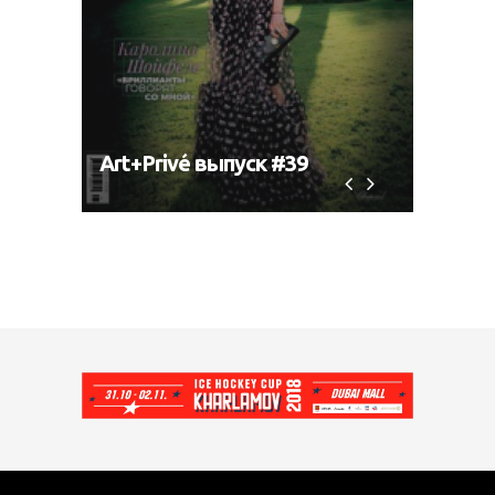
Art+Privé выпуск #39
Art+P