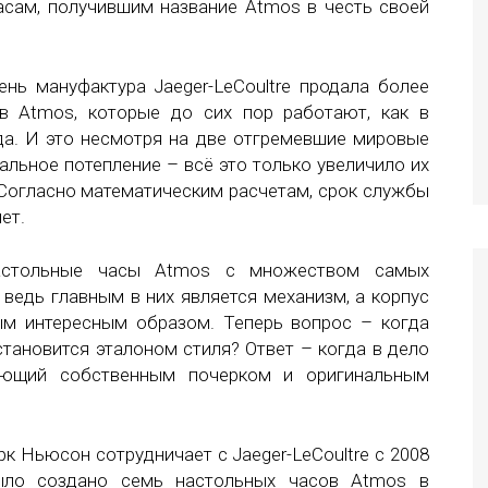
асам, получившим название Atmos в честь своей
ень мануфактура Jaeger-LeCoultre продала более
в Atmos, которые до сих пор работают, как в
да. И это несмотря на две отгремевшие мировые
бальное потепление – всё это только увеличило их
 Согласно математическим расчетам, срок службы
ет.
астольные часы Atmos с множеством самых
 ведь главным в них является механизм, а корпус
м интересным образом. Теперь вопрос – когда
становится эталоном стиля? Ответ – когда в дело
дающий собственным почерком и оригинальным
к Ньюсон сотрудничает с Jaeger-LeCoultre c 2008
ыло создано семь настольных часов Atmos в