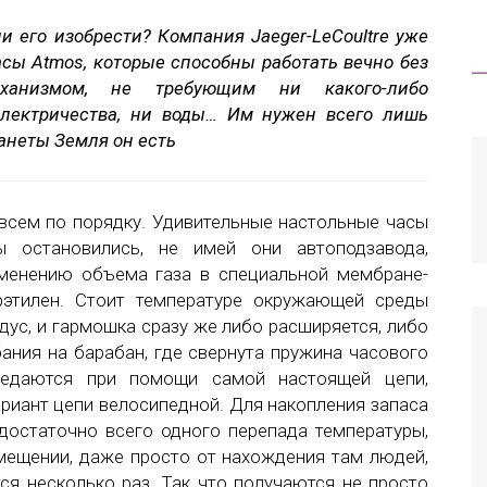
и его изобрести? Компания Jaeger-LeCoultre уже
асы Atmos, которые способны работать вечно без
еханизмом, не требующим ни какого-либо
электричества, ни воды… Им нужен всего лишь
ланеты Земля он есть
 всем по порядку. Удивительные настольные часы
ы остановились, не имей они автоподзавода,
менению объема газа в специальной мембране-
рэтилен. Стоит температуре окружающей среды
адус, и гармошка сразу же либо расширяется, либо
ания на барабан, где свернута пружина часового
редаются при помощи самой настоящей цепи,
риант цепи велосипедной. Для накопления запаса
достаточно всего одного перепада температуры,
омещении, даже просто от нахождения там людей,
ся несколько раз. Так что получаются не просто