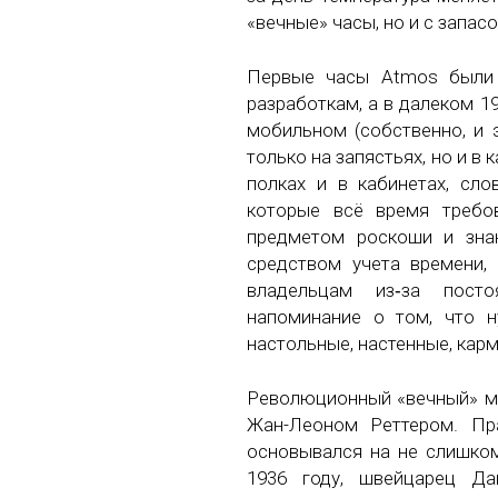
«вечные» часы, но и с запас
Первые часы Atmos были
разработкам, а в далеком 1
мобильном (собственно, и 
только на запястьях, но и в 
полках и в кабинетах, сло
которые всё время требов
предметом роскоши и знак
средством учета времени,
владельцам из‑за пост
напоминание о том, что н
настольные, настенные, карм
Революционный «вечный» м
Жан-Леоном Реттером. Пра
основывался на не слишком
1936 году, швейцарец Да