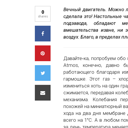
Вечный двигатель. Можно л
0
сделала это! Настольные ч
shares
подзавода, обладают м
вмешательства извне, ни 
воздух. Благо, в пределах п
Давайте‑ка, попробуем обо
Atmos, конечно, давно б
работающего благодаря из
гармошке. Этот газ – хло
измениться хоть на один гр
сжимается, передавая колеб
механизма. Колебания пе
похожей на миниатюрный ва
хода на два дня мембране 
всего на 1°C. А в любом п
за день температура меняет