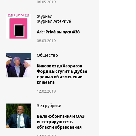
06.05.2019
Журнал
Журнал Art+Privé
Art+Privé выпуск #38
08.03.2019
Общество
Кинозвезда Харрисон
Форд выступит в Дубае
с речью об изменении
климата
12.02.2019
Без рубрики
Великобритания и ОАЭ
интегрируются в
области образования
12.02.2019