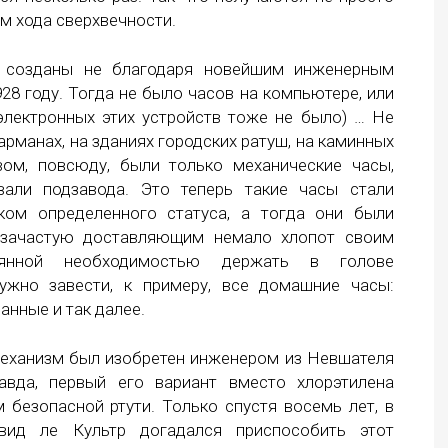
ом хода сверхвечности.
 созданы не благодаря новейшим инженерным
928 году. Тогда не было часов на компьютере, или
электронных этих устройств тоже не было) … Не
карманах, на зданиях городских ратуш, на каминных
вом, повсюду, были только механические часы,
али подзавода. Это теперь такие часы стали
ом определенного статуса, а тогда они были
 зачастую доставляющим немало хлопот своим
оянной необходимостью держать в голове
ужно завести, к примеру, все домашние часы:
анные и так далее.
еханизм был изобретен инженером из Невшателя
вда, первый его вариант вместо хлорэтилена
 безопасной ртути. Только спустя восемь лет, в
вид ле Культр догадался приспособить этот