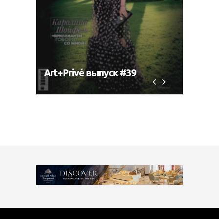
Art+Privé выпуск #39
Art+P