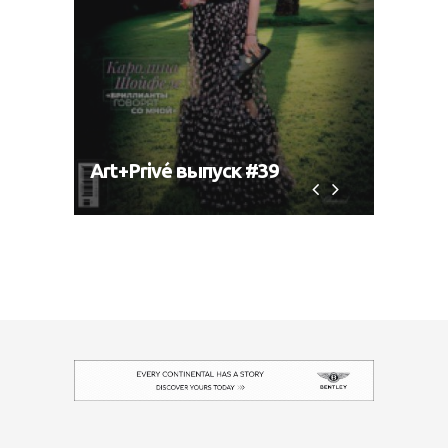
Art+Privé выпуск #39
Art+P