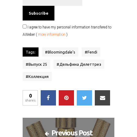
I agree to have my personal information transfered to
AWeber (
more information
)
Tags:
#
Bloomingdale’s
#
Fendi
#
Выпуск 25
#
Дельфина Делеттрез
#
Коллекция
0
shares
Previous Post