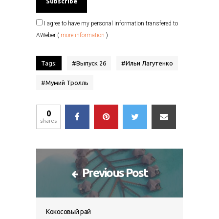
I agree to have my personal information transfered to
AWeber (
more information
)
Tags:
#
Выпуск 26
#
Ильи Лагутенко
#
Мумий Тролль
0
shares
Previous Post
Кокосовый рай