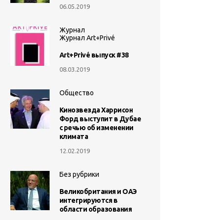
06.05.2019
Журнал
Журнал Art+Privé
Art+Privé выпуск #38
08.03.2019
Общество
Кинозвезда Харрисон
Форд выступит в Дубае
с речью об изменении
климата
12.02.2019
Без рубрики
Великобритания и ОАЭ
интегрируются в
области образования