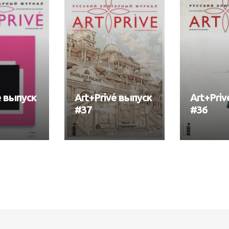
é выпуск
Art+Privé выпуск
Art+Priv
#37
#36