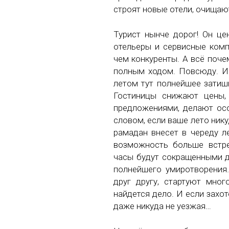
строят новые отели, очищаю
Турист нынче дорог! Он це
отельеры и сервисные комп
чем конкуренты. А всё поче
полным ходом. Повсюду. И 
летом тут полнейшее затишь
Гостиницы снижают цены,
предложениями, делают ос
словом, если ваше лето нику
рамадан внесет в череду л
возможность больше встре
часы будут сокращенными дл
полнейшего умиротворения
друг другу, стартуют мно
найдется дело. И если захо
даже никуда не уезжая…