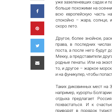
уже зазеленевших садах и п
больше похожими на осенни
всю европейскую часть н
спокойно – жара, солнце, 
скоро лето.
Другое, более знойное, рас
права, в последних числа
поста, а после него будут 
Мекку, а представители други
родные пенаты. Или на экзот
то, и другое – жаркое морс
и на фуникулер, чтобы попас
Таких диковинных мест на З
например, курорты Болгари
отдыха предлагает Росси
похвастаться. И к счасть
приводят в порядок турист