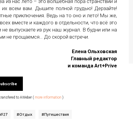
ва из нас лето – это волшебная пора странствий и
 их всем вам. Дышите полной грудью! Дерзайте!
тные приключения. Ведь на то оно и лето! Мы же,
всех вместе и каждого в отдельности, что всё это
 не выпускаете из рук наш журнал. В будни или на
ами не прощаемся… До скорой встречи.
Елена Ольховская
Главный редактор
и команда Art+Prive
transfered to AWeber (
more information
)
 №27
#
Отдых
#
Путешествия