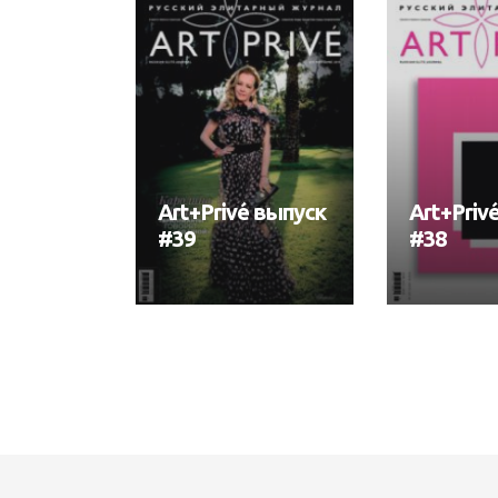
Art+Privé выпуск
Art+Priv
#39
#38