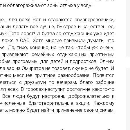
т и облагораживают зоны отдыха у воды.
нен для всех! Вот и стараются авиаперевозчики,
ании делать всё лучше, быстрее и качественнее,
му? Лето зовет! И битва за отдыхающих уже идет
даже в ОАЭ. Хотя многие привыкли думать, что
е. Да, тихо, конечно, но не так, чтобы уж очень.
 привлекают семейных отдыхающих приятными
обые программы для детей и подростков. Одним
да вас из Эмиратов не позовет, скучно не будет. И
етних месяцев приятное разнообразие. Появится
чаться с друзьями по вечерам, благо рабочие
я всех. В городах наступит состояние какого‑то
. Все люди будут настроены доброжелательно к
гочисленные благотворительные акции. Каждому
теть, можно будет найти применение своим силам,