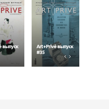
é выпуск
Art+Privé выпуск
Art+Pri
#35
#34