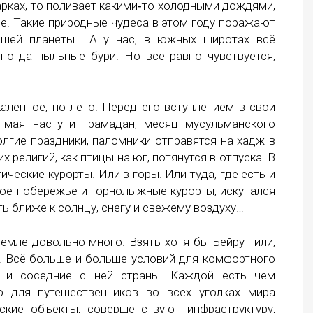
арках, то поливает какими‑то холодными дождями,
е. Такие природные чудеса в этом году поражают
ашей планеты… А у нас, в южных широтах всё
иногда пыльные бури. Но всё равно чувствуется,
каленное, но лето. Перед его вступлением в свои
х мая наступит рамадан, месяц мусульманского
долгие праздники, паломники отправятся на хадж в
х религий, как птицы на юг, потянутся в отпуска. В
ические курорты. Или в горы. Или туда, где есть и
кое побережье и горнолыжные курорты, искупался
ть ближе к солнцу, снегу и свежему воздуху…
емле довольно много. Взять хотя бы Бейрут или,
и. Всё больше и больше условий для комфортного
я и соседние с ней страны. Каждой есть чем
ю для путешественников во всех уголках мира
ские объекты, совершенствуют инфраструктуру,