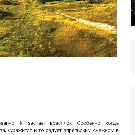
запно. И застает врасплох. Особенно, когда
ода, куражится и то радует апрельским снежком в