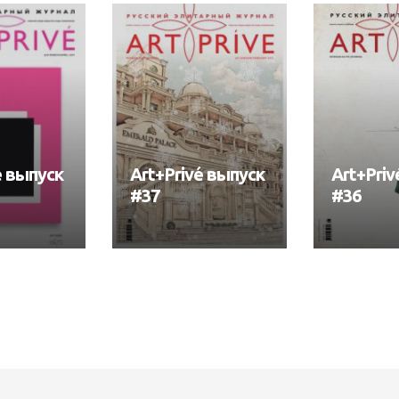
é выпуск
Art+Privé выпуск
Art+Priv
#37
#36