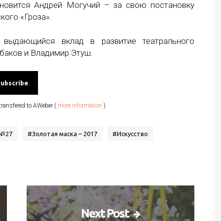
ановится Андрей Могучий – за свою постановку
кого «Гроза».
 выдающийся вклад в развитие театрального
абаков и Владимир Этуш.
transfered to AWeber (
more information
)
 №27
#
Золотая маска – 2017
#
Искусство
Next Post