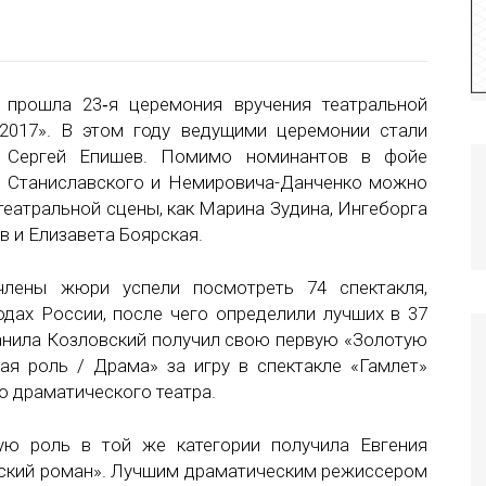
прошла 23‑я церемония вручения театральной
2017». В этом году ведущими церемонии стали
и Сергей Епишев. Помимо номинантов в фойе
и Станиславского и Немировича-Данченко можно
 театральной сцены, как Марина Зудина, Ингеборга
в и Елизавета Боярская.
члены жюри успели посмотреть 74 спектакля,
одах России, после чего определили лучших в 37
Данила Козловский получил свою первую «Золотую
ая роль / Драма» за игру в спектакле «Гамлет»
о драматического театра.
ю роль в той же категории получила Евгения
сский роман». Лучшим драматическим режиссером