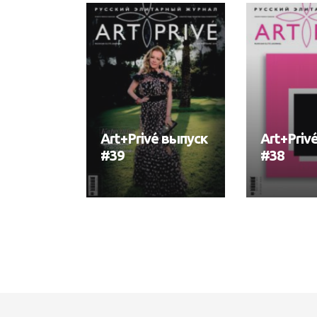
Art+Privé выпуск
Art+Priv
#39
#38