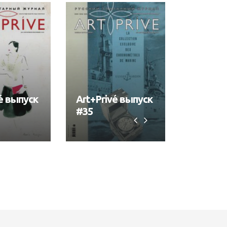
é выпуск
Art+Privé выпуск
Art+Pri
#35
#34