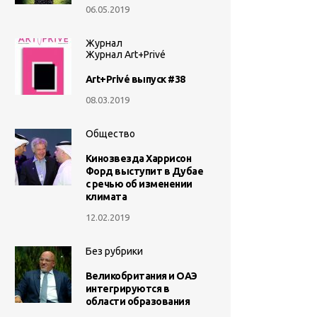
06.05.2019
Журнал
Журнал Art+Privé
Art+Privé выпуск #38
08.03.2019
Общество
Кинозвезда Харрисон
Форд выступит в Дубае
с речью об изменении
климата
12.02.2019
Без рубрики
Великобритания и ОАЭ
интегрируются в
области образования