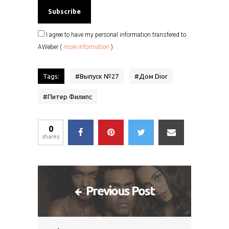
I agree to have my personal information transfered to
AWeber (
more information
)
Tags:
#
Выпуск №27
#
Дом Dior
#
Питер Филипс
0
shares
Previous Post