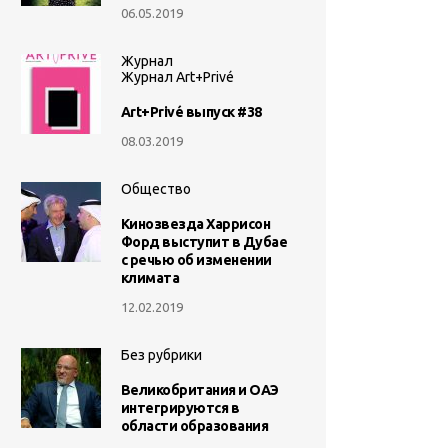
06.05.2019
Журнал
Журнал Art+Privé
Art+Privé выпуск #38
08.03.2019
Общество
Кинозвезда Харрисон
Форд выступит в Дубае
с речью об изменении
климата
12.02.2019
Без рубрики
Великобритания и ОАЭ
интегрируются в
области образования