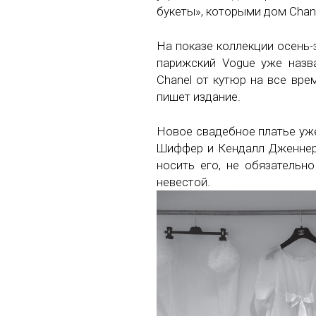
букеты», которыми дом Chann
На показе коллекции осень-
парижский Vogue уже назв
Chanel от кутюр на все вре
пишет издание.
Новое свадебное платье уж
Шиффер и Кендалл Дженнер.
носить его, не обязатель
невестой.