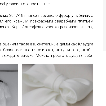
el украсил готовое платье.
зима 2017-18 платье произвело фурор у публики, а
ал его «самым прекрасным свадебным платьем
мена». Карл Лагерфельд «редко разочаровывает»,
е оценили такие взыскательные дамы как Клаудиа
 Создатели платья считают, что для того, чтобы
но выходить замуж. Можно просто ощущать себя