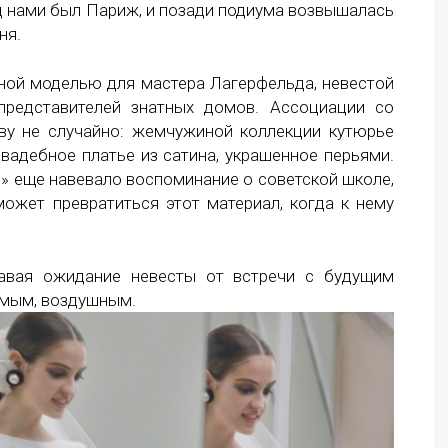
д нами был Париж, и позади подиума возвышалась
ня.
ьной моделью для мастера Лагерфельда, невестой
представителей знатных домов. Ассоциации со
ву не случайно: жемчужиной коллекции кутюрье
вадебное платье из сатина, украшенное перьями.
ин» еще навевало воспоминание о советской школе,
может превратиться этот материал, когда к нему
едавая ожидание невесты от встречи с будущим
омым, воздушным.