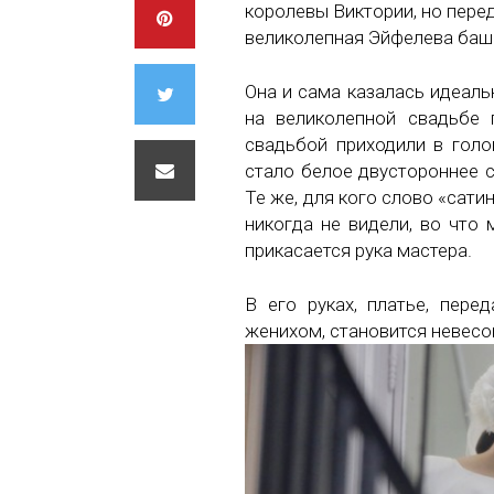
королевы Виктории, но пере
великолепная Эйфелева баш
Она и сама казалась идеал
на великолепной свадьбе 
свадьбой приходили в голо
стало белое двустороннее с
Те же, для кого слово «сат
никогда не видели, во что 
прикасается рука мастера.
В его руках, платье, пер
женихом, становится невес