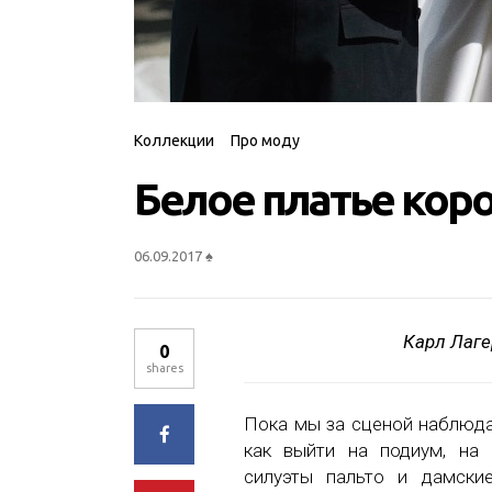
Коллекции
Про моду
Белое платье кор
06.09.2017
♠
Карл Лаге
0
shares
Пока мы за сценой наблюда
как выйти на подиум, на 
силуэты пальто и дамски