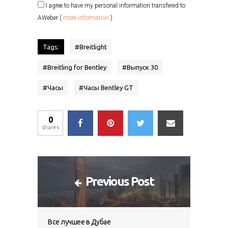
I agree to have my personal information transfered to
AWeber (
more information
)
Tags:
#
Breitlight
#
Breitling for Bentley
#
Выпуск 30
#
Часы
#
Часы Bentley GT
0
shares
Previous Post
Все лучшее в Дубае