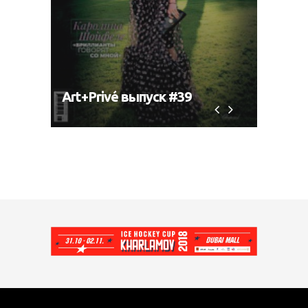
Art+Privé выпуск #39
Art+P