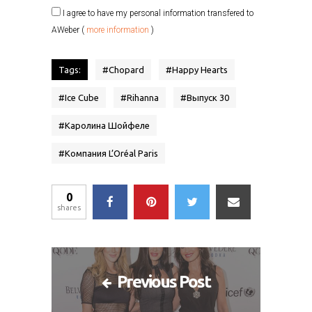
I agree to have my personal information transfered to
AWeber (
more information
)
Tags:
#
Chopard
#
Happy Hearts
#
Ice Cube
#
Rihanna
#
Выпуск 30
#
Каролина Шойфеле
#
Компания L’Oréal Paris
0
shares
Previous Post