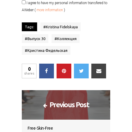
I agree to have my personal information transfered to
AWeber (
more information
)
Tags:
#
Kristina Fidelskaya
#
Выпуск 30
#
Коллекция
#
Кристина Фидельская
0
shares
Previous Post
Free-Skin-Free