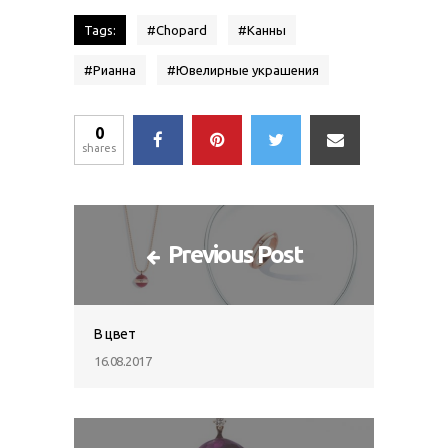
Tags:
#
Chopard
#
Канны
#
Рианна
#
Ювелирные украшения
0
shares
Previous Post
В цвет
16.08.2017