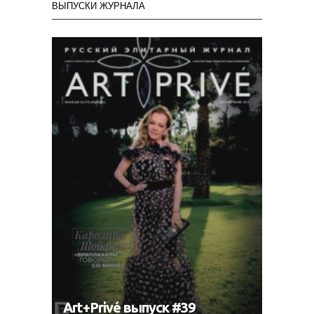
ВЫПУСКИ ЖУРНАЛА
Art+Privé выпуск #39
Art+P