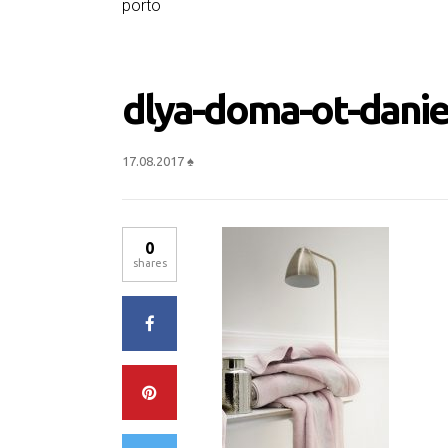
porto
dlya-doma-ot-danie
17.08.2017
♠
0
shares