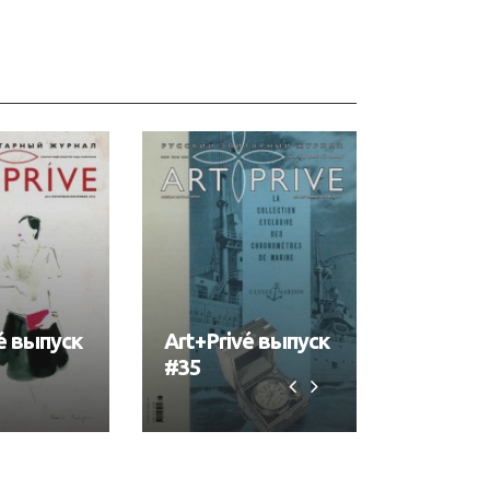
é выпуск
Art+Privé выпуск
Art+Pri
#35
#34