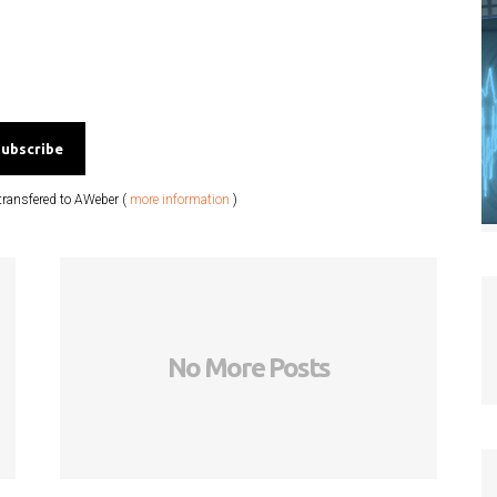
transfered to AWeber (
more information
)
No More Posts