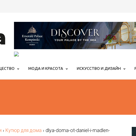
ЩЕСТВО
МОДА И КРАСОТА
ИСКУССТВО И ДИЗАЙН
и
›
Кутюр для дома
›
dlya-doma-ot-daniel-i-madlen-