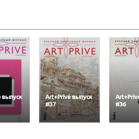
é выпуск
Art+Privé выпуск
Art+Priv
#37
#36