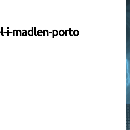
l-i-madlen-porto