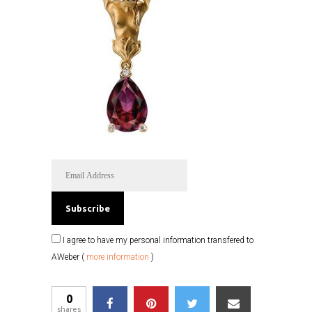
I agree to have my personal information transfered to
AWeber (
more information
)
0
shares