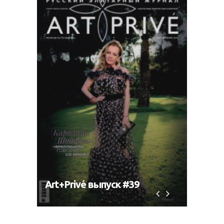
Art+Privé выпуск #39
Art+P