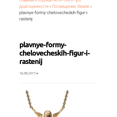
Главная
›
Журнал Art+Privé
›
Про
драгоценности
›
Посвящение Земле
›
plavnye-formy-chelovecheskih-figur-i-
rastenij
plavnye-formy-
chelovecheskih-figur-i-
rastenij
16.08.2017
♠