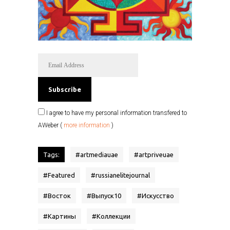
I agree to have my personal information transfered to
AWeber (
more information
)
Tags:
#
artmediauae
#
artpriveuae
#
Featured
#
russianelitejournal
#
Восток
#
Выпуск10
#
Искусство
#
Картины
#
Коллекции