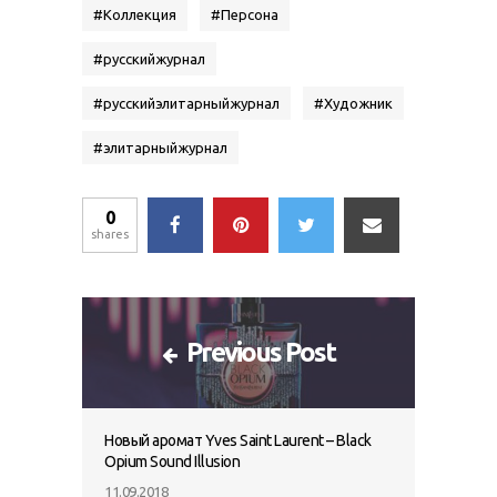
#
Коллекция
#
Персона
#
русскийжурнал
#
русскийэлитарныйжурнал
#
Художник
#
элитарныйжурнал
0
shares
Previous Post
Новый аромат Yves Saint Laurent – Black
Opium Sound Illusion
11.09.2018