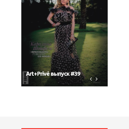
Art+Privé выпуск #39
Art+P