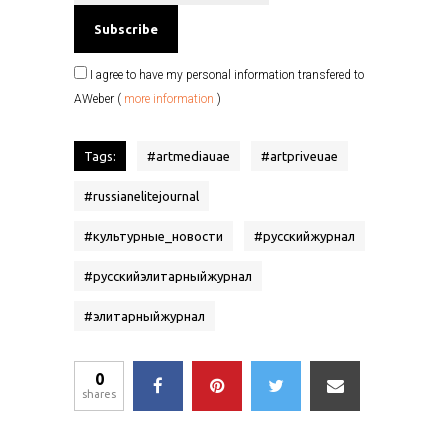
I agree to have my personal information transfered to
AWeber (
more information
)
Tags:
#
artmediauae
#
artpriveuae
#
russianelitejournal
#
культурные_новости
#
русскийжурнал
#
русскийэлитарныйжурнал
#
элитарныйжурнал
0
shares