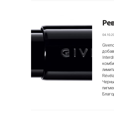
Ре
04.10.2
Given
добав
Interd
комби
лимит
Révéla
Черны
пигме
Благо