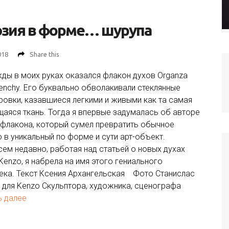
эзия в форме… шурупа
018
Share this
ды в моих руках оказался флакон духов Organza
venchy. Его буквально обволакивали стеклянные
ровки, казавшиеся легкими и живыми как та самая
щаяся ткань. Тогда я впервые задумалась об авторе
 флакона, который сумел превратить обычное
о в уникальный по форме и сути арт-объект.
сем недавно, работая над статьей о новых духах
Kenzo, я набрела на имя этого гениального
ека. Текст Ксения Архангельская Фото Станислас
 для Kenzo Скульптора, художника, сценографа
ь далее