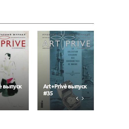
é выпуск
Art+Privé выпуск
Art+Pri
#35
#34