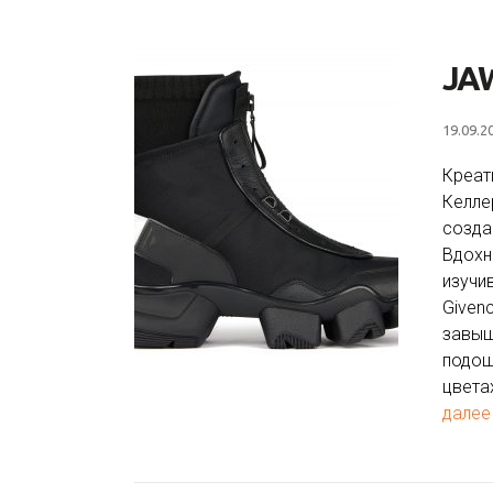
JAW
19.09.2
Креат
Келле
созда
Вдохн
изучи
Given
завыш
подош
цвета
далее