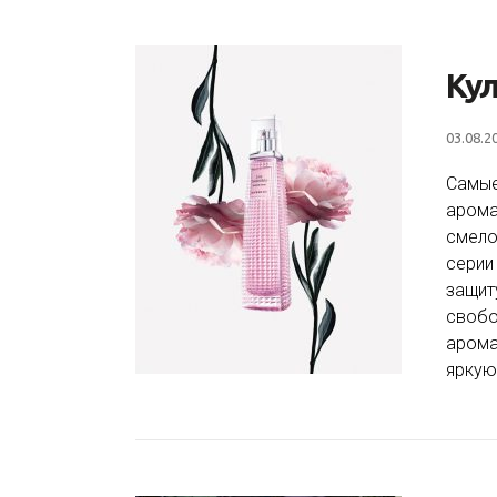
Кул
03.08.2
Самые
аромат
смело
серии
защит
свобо
арома
яркую