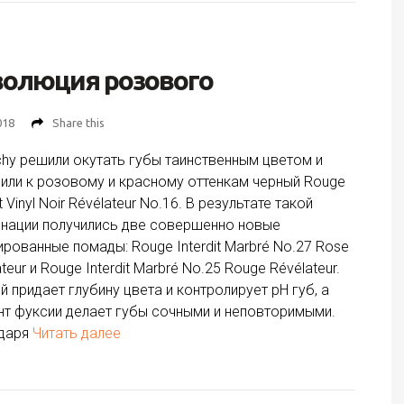
волюция розового
018
Share this
chy решили окутать губы таинственным цветом и
или к розовому и красному оттенкам черный Rouge
it Vinyl Noir Révélateur No.16. В результате такой
нации получились две совершенно новые
ированные помады: Rouge Interdit Marbré No.27 Rose
teur и Rouge Interdit Marbré No.25 Rouge Révélateur.
й придает глубину цвета и контролирует рН губ, а
нт фуксии делает губы сочными и неповторимыми.
даря
Читать далее