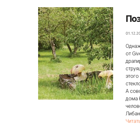
По
01.12.2
Однаж
от Gi
драпи
струя
этого
стекл
А сов
дома 
челов
Либан
Читат