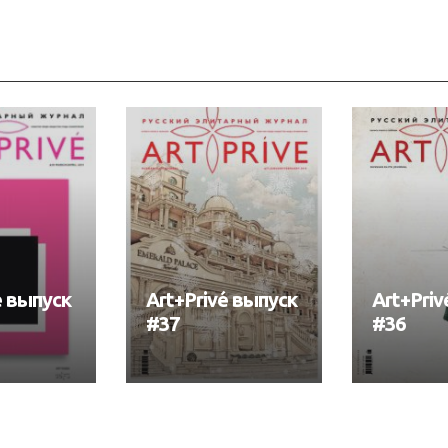
é выпуск
Art+Privé выпуск
Art+Priv
#37
#36