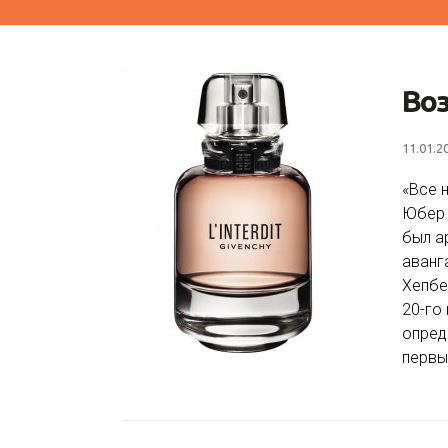
Воз
11.01.2
«Все 
Юбер 
был а
аванг
Хепбе
20-го
опред
первы