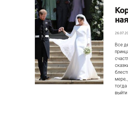
Кор
на
26.07.2
Все д
принц
счаст
сказк
блест
мере,
тогда
выйти