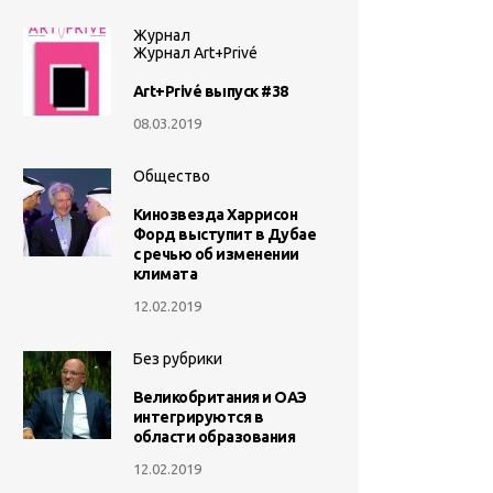
Журнал
Журнал Art+Privé
Art+Privé выпуск #38
08.03.2019
Общество
Кинозвезда Харрисон
Форд выступит в Дубае
с речью об изменении
климата
12.02.2019
Без рубрики
Великобритания и ОАЭ
интегрируются в
области образования
12.02.2019