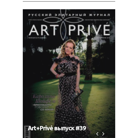
Art+Privé выпуск #39
Art+P