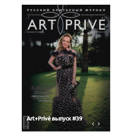
Art+Privé выпуск #39
Art+P