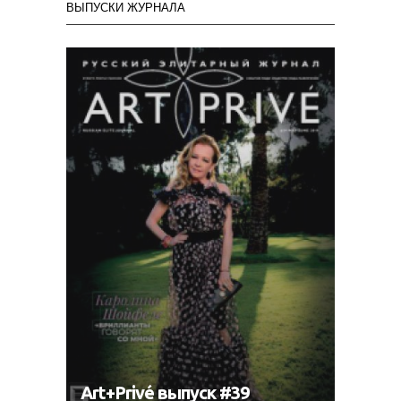
ВЫПУСКИ ЖУРНАЛА
Art+Privé выпуск #39
Art+P