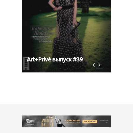
Art+Privé выпуск #39
Art+P