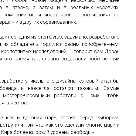
отип любой новой модели несколько месяцев
а в ателье, а затем и в реальных условиях.
й компании испытывает часы в состязаниях по
ершин и в других соревнованиях.
одит сегодня из стен Cyrus, задумано, разработано
ы их обладатель гордился своим приобретением.
 кропотливых исследований, – говорит сам Лоран
 это время так, словно создавали собственный
азработке уникального дизайна, который стал бы
 бренда и навсегда остался таковым. Самые
 мастера-часовщики работали с нами, чтобы
я качества.
же как и древний царь, ставят перед выбором:
дству или принять, как это сделали многие цари и
 Кира более высокий уровень свободы».