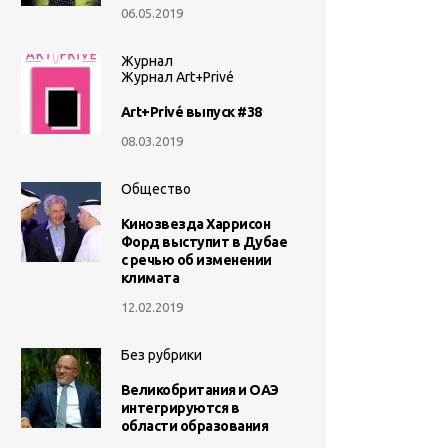
06.05.2019
Журнал
Журнал Art+Privé
Art+Privé выпуск #38
08.03.2019
Общество
Кинозвезда Харрисон
Форд выступит в Дубае
с речью об изменении
климата
12.02.2019
Без рубрики
Великобритания и ОАЭ
интегрируются в
области образования