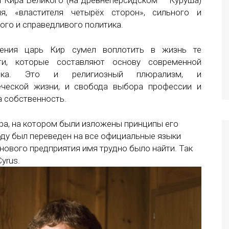
я Кира Великого (на древнеперсидском – Куруша)
я, «властителя четырёх сторон», сильного и
ого и справедливого политика.
ления царь Кир сумел воплотить в жизнь те
ти, которые составляют основу современной
ека. Это и религиозный плюрализм, и
еческой жизни, и свобода выбора профессии и
а собственность.
ра, на котором были изложены принципы его
году был переведен на все официальные языки
нового предприятия имя трудно было найти. Так
yrus.