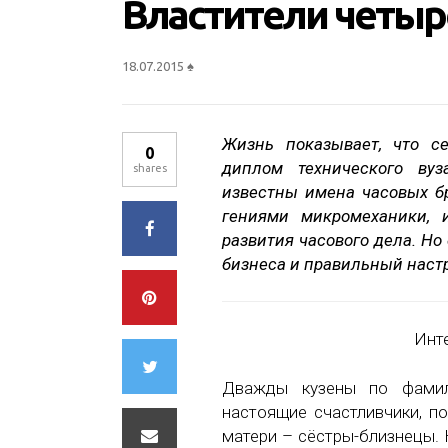
Властители четыр
18.07.2015
♠
Жизнь показывает, что с
0
диплом технического вуз
shares
известны имена часовых б
гениями микромеханики, 
развития часового дела. Но
бизнеса и правильный настр
Инт
Дважды кузены по фами
настоящие счастливчики, п
матери – сёстры-близнецы. 