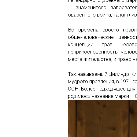
легендарного древнего цар
– знаменитого завоевател
одаренного воина, талантлив
Во времена своего прав
общечеловеческие ценнос
концепции прав челов
неприкосновенность челов
места жительства, и право н
Так называемый Цилиндр Ки
мудрого правления, в 1971 
ООН. Более подходящее для 
родилось название марки – C