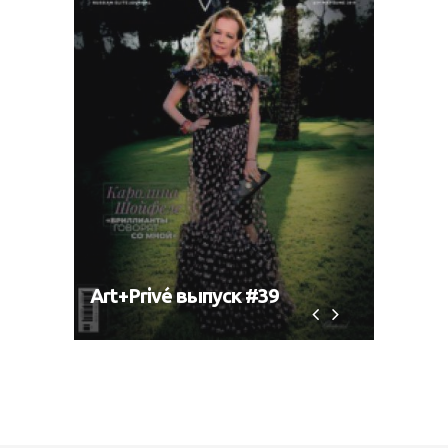
Art+Privé выпуск #39
Art+P