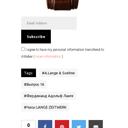
I agree to have my personal information transfered to
AWeber (
more information
)
Tags:
#
A.Lange & Soehne
#
Выпуск 16
#
Фердинанд Адольф Ланге
#
Часы LANGE ZEITWERK
0