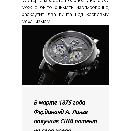
мастер разработал барабан, который
можно было снимать изолированно,
раскрутив два винта над храповым
механизмом.
В марте 1875 года
Фердинанд А. Ланге
получилв США патент
на свое новое