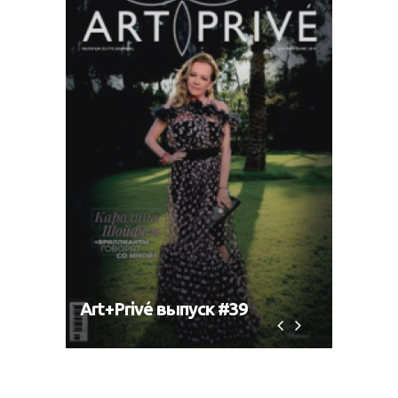
Art+Privé выпуск #39
Art+P