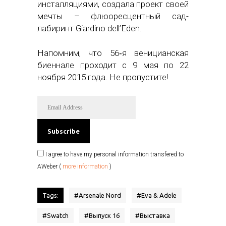
инсталляциями, создала проект своей
мечты – флюоресцентный сад-
лабиринт Giardino dell’Eden.
Напомним, что 56‑я веницианская
биеннале проходит с 9 мая по 22
ноября 2015 года. Не пропустите!
I agree to have my personal information transfered to
AWeber (
more information
)
Tags:
#
Arsenale Nord
#
Eva & Adele
#
Swatch
#
Выпуск 16
#
Выставка