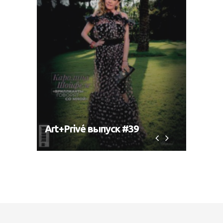
Art+Privé выпуск #39
Art+P