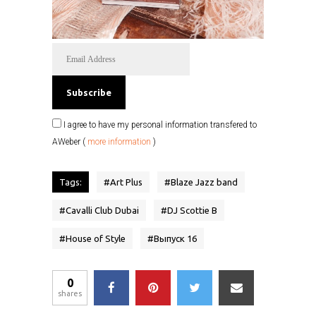
I agree to have my personal information transfered to
AWeber (
more information
)
Tags:
#
Art Plus
#
Blaze Jazz band
#
Cavalli Club Dubai
#
DJ Scottie B
#
House of Style
#
Выпуск 16
0
shares