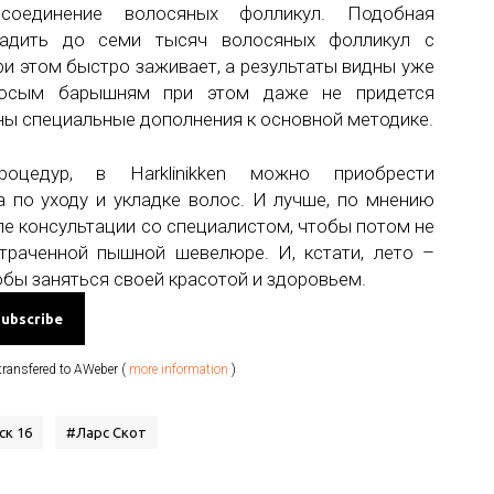
соединение волосяных фолликул. Подобная
садить до семи тысяч волосяных фолликул с
ри этом быстро заживает, а результаты видны уже
олосым барышням при этом даже не придется
аны специальные дополнения к основной методике.
оцедур, в Harklinikken можно приобрести
 по уходу и укладке волос. И лучше, по мнению
сле консультации со специалистом, чтобы потом не
траченной пышной шевелюре. И, кстати, лето –
обы заняться своей красотой и здоровьем.
transfered to AWeber (
more information
)
ск 16
#
Ларс Скот