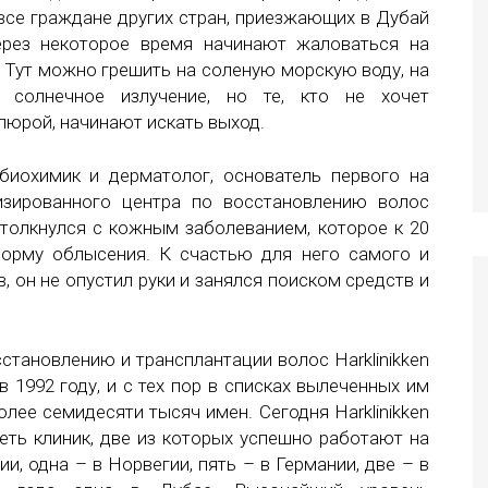
все граждане других стран, приезжающих в Дубай
через некоторое время начинают жаловаться на
 Тут можно грешить на соленую морскую воду, на
 солнечное излучение, но те, кто не хочет
люрой, начинают искать выход.
биохимик и дерматолог, основатель первого на
зированного центра по восстановлению волос
о столкнулся с кожным заболеванием, которое к 20
орму облысения. К счастью для него самого и
, он не опустил руки и занялся поиском средств и
становлению и трансплантации волос Harklinikken
в 1992 году, и с тех пор в списках вылеченных им
олее семидесяти тысяч имен. Сегодня Harklinikken
еть клиник, две из которых успешно работают на
и, одна – в Норвегии, пять – в Германии, две – в