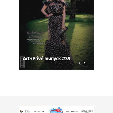
Art+Privé выпуск #39
Art+P