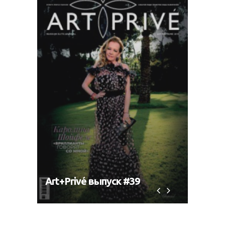
Art+Privé выпуск #39
Art+P