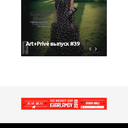
Art+Privé выпуск #39
Art+P